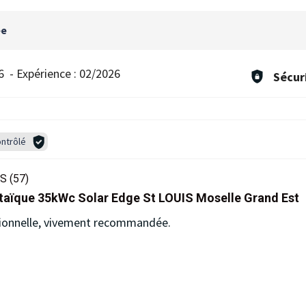
ée
6
-
Expérience :
02/2026
Sécur
ntrôlé
S (57)
ltaïque 35kWc Solar Edge St LOUIS Moselle Grand Est
sionnelle, vivement recommandée.