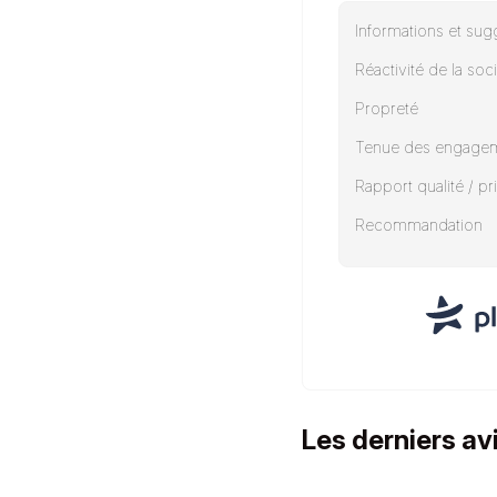
Informations et sug
Réactivité de la soc
Propreté
Tenue des engage
Rapport qualité / pr
Recommandation
Les derniers av