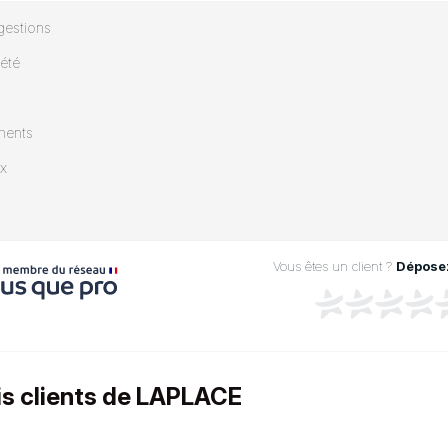
gestions
iété
ments
ix
Vous êtes un client ?
Déposez
is clients de LAPLACE