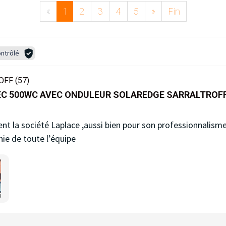
«
1
2
3
4
5
»
Fin
ntrôlé
FF (57)
EC 500WC AVEC ONDULEUR SOLAREDGE SARRALTROF
 la société Laplace ,aussi bien pour son professionnalisme 
hie de toute l’équipe