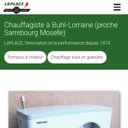
Togg
navig
Chauffagiste à Buhl-Lorraine (proche
Sarrebourg Moselle)
LAPLACE, l'innovation et la performance depuis 1974
Pompes à chaleur
Chauffage bois et granulés